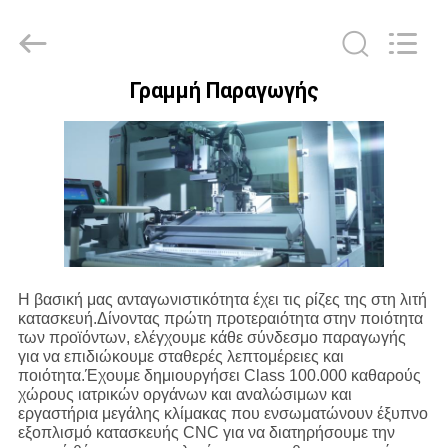
MICONVEY
TECHNOLOGIES
CO.,
LTD.
All
Rights
Reserved.
Γραμμή Παραγωγής
ΣΠΊΤΙ
ΠΡΟΪΌΝΤΑ
ΠΕΡΊΠΟΥ
ΕΜΕΊΣ
Η βασική μας ανταγωνιστικότητα έχει τις ρίζες της στη λιτή
κατασκευή.Δίνοντας πρώτη προτεραιότητα στην ποιότητα
ΓΎΡΟΣ
των προϊόντων, ελέγχουμε κάθε σύνδεσμο παραγωγής
για να επιδιώκουμε σταθερές λεπτομέρειες και
ΕΡΓΟΣΤΑΣΊΩΝ
ποιότητα.Έχουμε δημιουργήσει Class 100.000 καθαρούς
χώρους ιατρικών οργάνων και αναλώσιμων και
εργαστήρια μεγάλης κλίμακας που ενσωματώνουν έξυπνο
ΠΟΙΟΤΙΚΌΣ
εξοπλισμό κατασκευής CNC για να διατηρήσουμε την