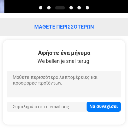
PRIVACY
POLICY
ΜΆΘΕΤΕ ΠΕΡΙΣΣΌΤΕΡΩΝ
MICONVEY TECHNOLOGIES
CO., LTD γραμμή παραγωγής
κατασκευαστή
Αφήστε ένα μήνυμα
We bellen je snel terug!