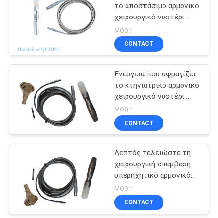
το αποσπάσιμο αρμονικό
χειρουργικό νυστέρι
19
Handpiece
MOQ:1
Ενδοσκοπικά
CONTACT
γραμμικά
Ενέργεια που σφραγίζει
ξαναφορτώματα
το κτηνιατρικό αρμονικό
χειρουργικό νυστέρι
κοπτών
Handpiece
MOQ:1
CONTACT
15
Αρμονικό
Λεπτός τελειώστε τη
χειρουργική επέμβαση
χειρουργικό
υπερηχητικό αρμονικό
νυστέρι Handpiece
Handpiece
MOQ:1
CONTACT