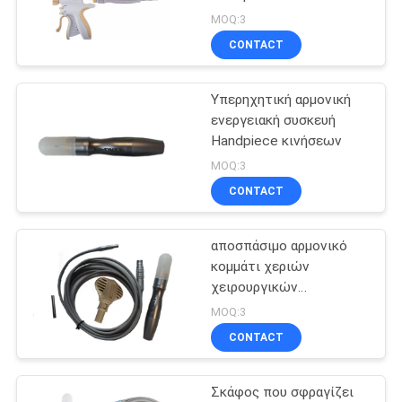
Electrosurgical
PRIVACY
MOQ:3
CONTACT
POLICY
31
Υπερηχητικό
Υπερηχητική αρμονική
ενεργειακή συσκευή
αρμονικό
Handpiece κινήσεων
χειρουργικό
MOQ:3
CONTACT
νυστέρι
αποσπάσιμο αρμονικό
13
κομμάτι χεριών
Χειρουργικό
χειρουργικών
νυστεριών καλωδίων
MOQ:3
σύστημα υπερήχων
3m
CONTACT
Σκάφος που σφραγίζει