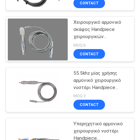
Handpiece υπερηχητική
ΈΛΕΓΧΟΣ
CONTACT
Χειρουργικό αρμονικό
ΜΑΣ
38
σκάφος Handpiece
ΕΛΆΤΕ
χειρουργικών
Ενδοσκοπικό
ΣΕ
νυστεριών που
MOQ:6
γραμμικό τέμνον
σφραγίζει τον
ΕΠΑΦΉ
CONTACT
υπερηχητικό
Stapler
ΜΕ
μετατροπέα 5mm
55.5khz μίας χρήσης
αρμονικό χειρουργικό
ΖΗΤΉΣΤΕ
νυστέρι Handpiece
11
Laparoscopic
ΈΝΑ
MOQ:3
Χειρουργικά
CONTACT
ΑΠΌΣΠΑΣΜΑ
όργανα
Υπερηχητικό αρμονικό
SITEMAP
Laparoscopic
χειρουργικό νυστέρι
Handpiece