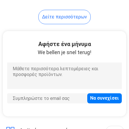
13
Δείτε περισσότερων
Αρμονική γεννήτρια
χειρουργικών
νυστεριών
Αφήστε ένα μήνυμα
We bellen je snel terug!
9
Stapler
ξαναφορτώματα