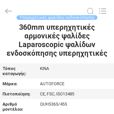
MICONVEY
TECHNOLOGIES
CO.,
LTD.
All
Υπερηχητικές ψαλίδες ενδοσκόπησης
Rights
Reserved.
360mm υπερηχητικές
ΣΠΊΤΙ
αρμονικές ψαλίδες
ΠΡΟΪΌΝΤΑ
Laparoscopic ψαλίδων
ενδοσκόπησης υπερηχητικές
ΠΕΡΊΠΟΥ
ΕΜΕΊΣ
Τόπος
ΚΙΝΑ
καταγωγής:
ΓΎΡΟΣ
Μάρκα:
AUTOFORCE
ΕΡΓΟΣΤΑΣΊΩΝ
Πιστοποίηση:
CE, FSC, ISO13485
Αριθμό
QUHS36S/45S
ΠΟΙΟΤΙΚΌΣ
μοντέλου: