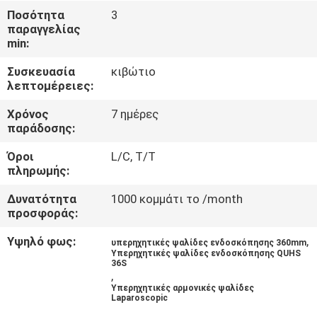
ΈΛΕΓΧΟΣ
Ποσότητα
3
παραγγελίας
min:
ΜΑΣ
Συσκευασία
κιβώτιο
ΕΛΆΤΕ
λεπτομέρειες:
ΣΕ
Χρόνος
7 ημέρες
ΕΠΑΦΉ
παράδοσης:
ΜΕ
Όροι
L/C, T/T
πληρωμής:
ΖΗΤΉΣΤΕ
Δυνατότητα
1000 κομμάτι το /month
προσφοράς:
ΈΝΑ
ΑΠΌΣΠΑΣΜΑ
Υψηλό φως:
,
υπερηχητικές ψαλίδες ενδοσκόπησης 360mm
Υπερηχητικές ψαλίδες ενδοσκόπησης QUHS
36S
,
SITEMAP
Υπερηχητικές αρμονικές ψαλίδες
Laparoscopic