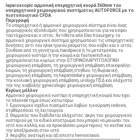
laparoscopic αρμονική υπερηχητική κουρά 360mm του
υπερηχητικού χειρουργικού συστήματος AUTOFORCE με το
πιστοποιητικό CFDA
Περιγραφή
:
Το υπερηχητικό ή αρμονικό χειρουργικό σύστημα είναι ένας
χειρουργικός εξοπλισμός που χρησιμοποιείται για να κόψει
ταυτόχρονα και ο ιστός. Αντίθετα από Electrosurgery, το
αρμονικό χειρουργικό σύστημα χρησιμοποιεί τις υπερηχητικές
δονήσεις αντί του ηλεκτρικού ρεύματος που κόβει και ο ιστός.
Σύνθεσε από τη γεννήτρια, handpiece ή το μετατροπέα, το
χειρουργικό νυστέρι ή την κουρά και footswitch και
χρησιμοποιείται κυρίως στην ΩΤΟΡΙΝΟΛΑΡΥΓΓΟΛΟΓΙΚΗ
χειρουργική επέμβαση, τη χειρουργική επέμβαση επικεφαλής-
λαιμών, τη χειρουργική επέμβαση στηθών, τη θωρακική
χειρουργική επέμβαση, τη hepatobiliary χειρουργική επέμβαση,
την κοιλιακή χειρουργική επέμβαση, urology ΠΣΔ και ελάχιστα
την της εισβολής gynecologic χειρουργική επέμβαση.
Κυρίως μέλλον
:
Αρμονικό χειρουργικό νυστέρι ή υπερηχητική κουρά που έχει
το πλεονέκτημα όπως κατωτέρω:
1. Εργονομικό σχέδιο πιασιμάτων λαβών: η κούραση redices,
σταθεροποιεί τη λειτουργία
2. Θερμικός που διαδίδεται ελάχιστος: άκρη του χειρουργικού
νυστεριού με το ειδικό επίστρωμα που μπορεί να μειώσει τον
ιστό που κολλά, και να προκαλέσει μικρότερους το eschar και
την αποξήρανση στον ιστό.
3. Ακριβής ανατομή και αξιόπιστο hemostasis