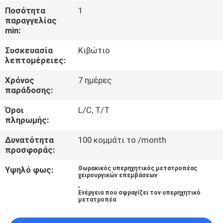
ΈΛΕΓΧΟΣ
Ποσότητα
1
παραγγελίας
min:
ΜΑΣ
Συσκευασία
Κιβώτιο
ΕΛΆΤΕ
λεπτομέρειες:
ΣΕ
Χρόνος
7 ημέρες
ΕΠΑΦΉ
παράδοσης:
ΜΕ
Όροι
L/C, T/T
πληρωμής:
ΖΗΤΉΣΤΕ
Δυνατότητα
100 κομμάτι το /month
προσφοράς:
ΈΝΑ
ΑΠΌΣΠΑΣΜΑ
Υψηλό φως:
Θωρακικός υπερηχητικός μετατροπέας
χειρουργικών επεμβάσεων
,
Ενέργεια που σφραγίζει τον υπερηχητικό
μετατροπέα
SITEMAP