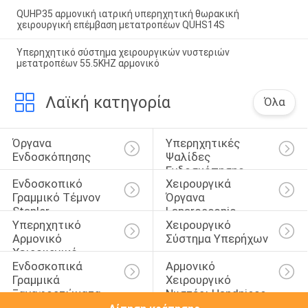
QUHP35 αρμονική ιατρική υπερηχητική θωρακική
χειρουργική επέμβαση μετατροπέων QUHS14S
Υπερηχητικό σύστημα χειρουργικών νυστεριών
μετατροπέων 55.5KHZ αρμονικό
Λαϊκή κατηγορία
Όλα
Όργανα 
Υπερηχητικές 
Ενδοσκόπησης
Ψαλίδες 
Ενδοσκόπησης
Ενδοσκοπικό 
Χειρουργικά 
Γραμμικό Τέμνον 
Όργανα 
Stapler
Laparoscopic
Υπερηχητικό 
Χειρουργικό 
Αρμονικό 
Σύστημα Υπερήχων
Χειρουργικό 
Ενδοσκοπικά 
Αρμονικό 
Νυστέρι
Γραμμικά 
Χειρουργικό 
Ξαναφορτώματα 
Νυστέρι Handpiece
Κοπτών