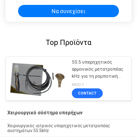
Να συνεχίσει
Top Προϊόντα
55.5 υπερηχητικός
αρμονικός μετατροπέας
kHz για τη ρομποτική
χειρουργική επέμβαση
MOQ:1
CONTACT
Χειρουργικό σύστημα υπερήχων
Χειρουργικός ιατρικός υπερηχητικός μετατροπέας
συστημάτων 55.5kHz