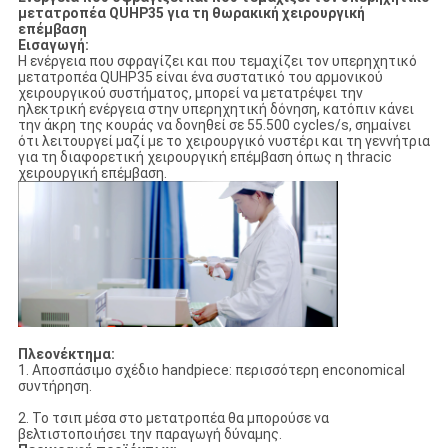
μετατροπέα QUHP35 για τη θωρακική χειρουργική
επέμβαση
Εισαγωγή:
Η ενέργεια που σφραγίζει και που τεμαχίζει τον υπερηχητικό
μετατροπέα QUHP35 είναι ένα συστατικό του αρμονικού
χειρουργικού συστήματος, μπορεί να μετατρέψει την
ηλεκτρική ενέργεια στην υπερηχητική δόνηση, κατόπιν κάνει
την άκρη της κουράς να δονηθεί σε 55.500 cycles/s, σημαίνει
ότι λειτουργεί μαζί με το χειρουργικό νυστέρι και τη γεννήτρια
για τη διαφορετική χειρουργική επέμβαση όπως η thracic
χειρουργική επέμβαση.
Πλεονέκτημα:
1. Αποσπάσιμο σχέδιο handpiece: περισσότερη enconomical
συντήρηση.
2. Το τσιπ μέσα στο μετατροπέα θα μπορούσε να
βελτιστοποιήσει την παραγωγή δύναμης.