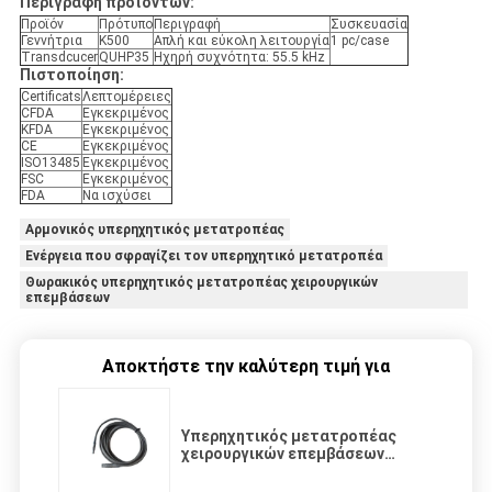
Περιγραφή προϊόντων:
Προϊόν
Πρότυπο
Περιγραφή
Συσκευασία
Γεννήτρια
K500
Απλή και εύκολη λειτουργία
1 pc/case
Transdcucer
QUHP35
Ηχηρή συχνότητα: 55.5 kHz
Πιστοποίηση:
Certificats
Λεπτομέρειες
CFDA
Εγκεκριμένος
KFDA
Εγκεκριμένος
CE
Εγκεκριμένος
ISO13485
Εγκεκριμένος
FSC
Εγκεκριμένος
FDA
Να ισχύσει
Αρμονικός υπερηχητικός μετατροπέας
Ενέργεια που σφραγίζει τον υπερηχητικό μετατροπέα
Θωρακικός υπερηχητικός μετατροπέας χειρουργικών
επεμβάσεων
Αποκτήστε την καλύτερη τιμή για
Υπερηχητικός μετατροπέας
χειρουργικών επεμβάσεων
ενεργειακής σφραγίζοντας
τεμάχισης θωρακικός