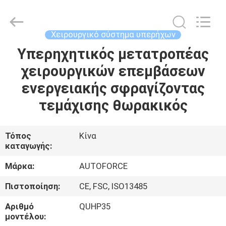
MICONVEY
TECHNOLOGIES
CO.,
LTD.
All
Χειρουργικό σύστημα υπερήχων
Rights
Reserved.
Υπερηχητικός μετατροπέας
ΣΠΊΤΙ
χειρουργικών επεμβάσεων
ΠΡΟΪΌΝΤΑ
ενεργειακής σφραγίζοντας
τεμάχισης θωρακικός
ΠΕΡΊΠΟΥ
ΕΜΕΊΣ
Τόπος
Κίνα
καταγωγής:
ΓΎΡΟΣ
Μάρκα:
AUTOFORCE
ΕΡΓΟΣΤΑΣΊΩΝ
Πιστοποίηση:
CE, FSC, ISO13485
Αριθμό
QUHP35
ΠΟΙΟΤΙΚΌΣ
μοντέλου: