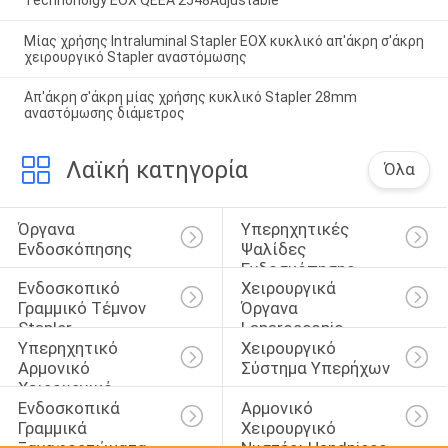
Μίας χρήσης Intraluminal Stapler ΕΟΧ κυκλικό απ'άκρη σ'άκρη
χειρουργικό Stapler αναστόμωσης
Απ'άκρη σ'άκρη μίας χρήσης κυκλικό Stapler 28mm
αναστόμωσης διάμετρος
Λαϊκή κατηγορία
Όλα
Όργανα 
Υπερηχητικές 
Ενδοσκόπησης
Ψαλίδες 
Ενδοσκόπησης
Ενδοσκοπικό 
Χειρουργικά 
Γραμμικό Τέμνον 
Όργανα 
Stapler
Laparoscopic
Υπερηχητικό 
Χειρουργικό 
Αρμονικό 
Σύστημα Υπερήχων
Χειρουργικό 
Ενδοσκοπικά 
Αρμονικό 
Νυστέρι
Γραμμικά 
Χειρουργικό 
Ξαναφορτώματα 
Νυστέρι Handpiece