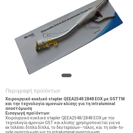
PRIVACY
POLICY
Περιγραφή προϊόντων
Χειρουργικό κυκλικό stapler QEEA2548 2848 ΕΟΧ με GSTTM
και την τεχνολογία αμονιών κλίσης για τη intraluminal
αναστόμωση
Εισαγωγή προϊόντων:
Χειρουργικό κυκλικό stapler QEEA2548/2848 ΕΟΧ με την
τεχνολογία αμονιών GST και κλίσης χρησιμοποιείται για να
εκτελέσει δίπλα δίπλα, το δευτερεύων--τέλος, και τη side-to-
side αναστόμωση για τη intraluminal αναστόμωση.