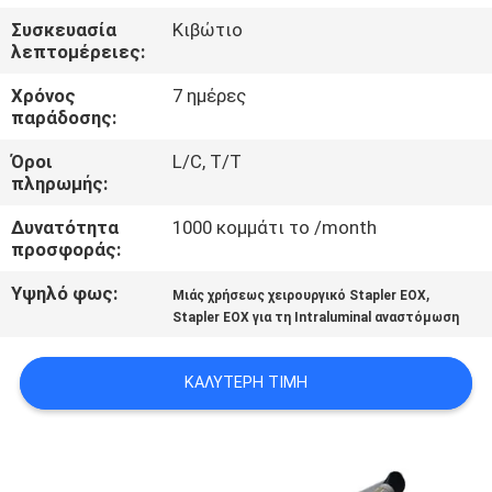
ΈΛΕΓΧΟΣ
Συσκευασία
Κιβώτιο
λεπτομέρειες:
ΜΑΣ
Χρόνος
7 ημέρες
ΕΛΆΤΕ
παράδοσης:
ΣΕ
Όροι
L/C, T/T
πληρωμής:
ΕΠΑΦΉ
Δυνατότητα
1000 κομμάτι το /month
ΜΕ
προσφοράς:
Υψηλό φως:
,
Μιάς χρήσεως χειρουργικό Stapler ΕΟΧ
ΖΗΤΉΣΤΕ
Stapler ΕΟΧ για τη Intraluminal αναστόμωση
ΈΝΑ
ΑΠΌΣΠΑΣΜΑ
ΚΑΛΎΤΕΡΗ ΤΙΜΉ
SITEMAP