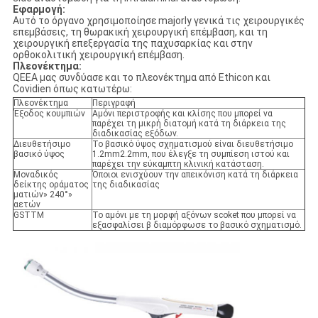
Εφαρμογή:
Αυτό το όργανο χρησιμοποίησε majorly γενικά τις χειρουργικές
επεμβάσεις, τη θωρακική χειρουργική επέμβαση, και τη
χειρουργική επεξεργασία της παχυσαρκίας και στην
ορθοκολιτική χειρουργική επέμβαση.
Πλεονέκτημα:
QEEA μας συνδύασε και το πλεονέκτημα από Ethicon και
Covidien όπως κατωτέρω:
Πλεονέκτημα
Περιγραφή
Έξοδος κουμπιών
Αμόνι περιστροφής και κλίσης που μπορεί να
παρέχει τη μικρή διατομή κατά τη διάρκεια της
διαδικασίας εξόδων.
Διευθετήσιμο
Το βασικό ύψος σχηματισμού είναι διευθετήσιμο
βασικό ύψος
1.2mm2.2mm, που έλεγξε τη συμπίεση ιστού και
παρέχει την εύκαμπτη κλινική κατάσταση.
Μοναδικός
Όποιοι ενισχύουν την απεικόνιση κατά τη διάρκεια
δείκτης οράματος
της διαδικασίας
ματιών» 240°»
αετών
GSTTM
Το αμόνι με τη μορφή αξόνων scoket που μπορεί να
εξασφαλίσει β διαμόρφωσε το βασικό σχηματισμό.