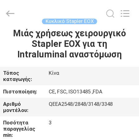
MICONVEY
TECHNOLOGIES
CO.,
LTD.
All
Κυκλικό Stapler ΕΟΧ
Rights
Reserved.
Μιάς χρήσεως χειρουργικό
ΣΠΊΤΙ
Stapler ΕΟΧ για τη
ΠΡΟΪΌΝΤΑ
Intraluminal αναστόμωση
ΠΕΡΊΠΟΥ
Τόπος
Κίνα
καταγωγής:
ΕΜΕΊΣ
Πιστοποίηση:
CE, FSC, ISO13485 ,FDA
ΓΎΡΟΣ
Αριθμό
QEEA2548/2848/3148/3348
μοντέλου:
ΕΡΓΟΣΤΑΣΊΩΝ
Ποσότητα
3
παραγγελίας
ΠΟΙΟΤΙΚΌΣ
min: