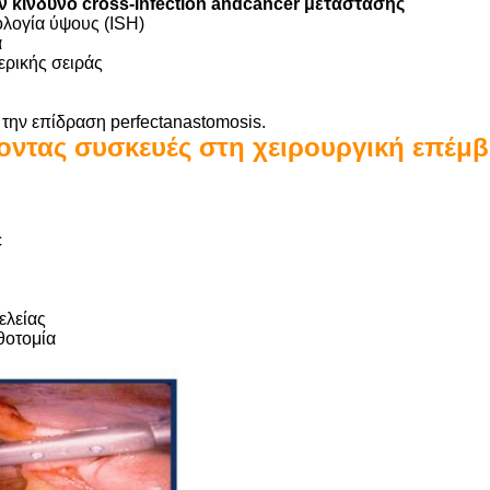
ν κίνδυνο cross-infection andcancer μετάστασης
ολογία ύψους (ISH)
α
ερικής σειράς
 την επίδραση perfectanastomosis.
οντας συσκευές στη χειρουργική επέμ
c
ελείας
θοτομία