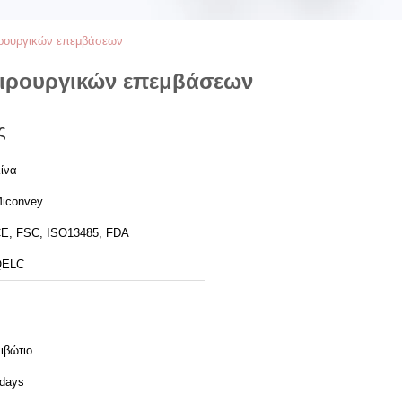
ιρουργικών επεμβάσεων
ειρουργικών επεμβάσεων
ς
ίνα
iconvey
E, FSC, ISO13485, FDA
QELC
ιβώτιο
days