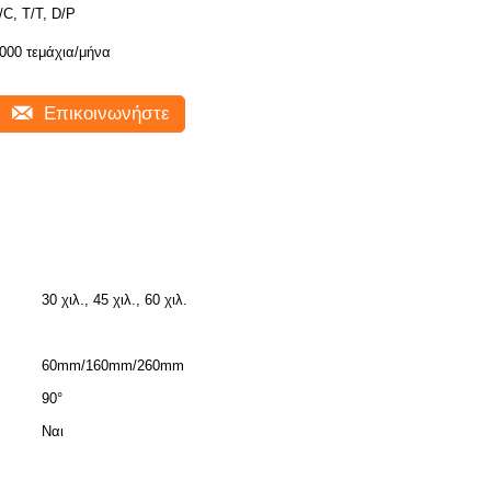
/C, T/T, D/P
000 τεμάχια/μήνα
Επικοινωνήστε
30 χιλ., 45 χιλ., 60 χιλ.
60mm/160mm/260mm
90°
Ναι