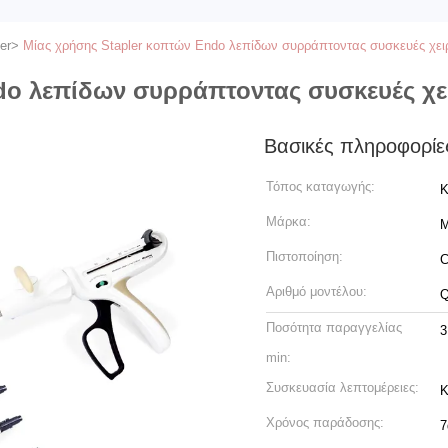
er
>
Μίας χρήσης Stapler κοπτών Endo λεπίδων συρράπτοντας συσκευές χε
ndo λεπίδων συρράπτοντας συσκευές χ
Βασικές πληροφορίε
Τόπος καταγωγής:
Κ
Μάρκα:
M
Πιστοποίηση:
C
Αριθμό μοντέλου:
Ποσότητα παραγγελίας
3
min:
Συσκευασία λεπτομέρειες:
Κ
Χρόνος παράδοσης:
7