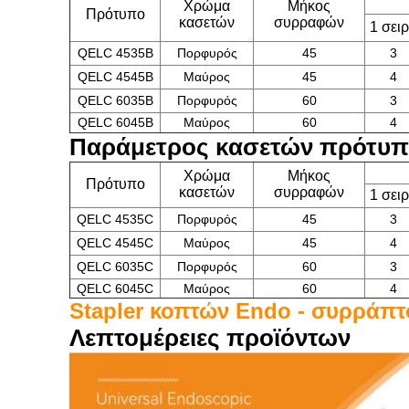
Χρώμα
Μήκος
Πρότυπο
κασετών
συρραφών
1 σει
QELC 4535B
Πορφυρός
45
3
QELC 4545B
Μαύρος
45
4
QELC 6035B
Πορφυρός
60
3
QELC 6045B
Μαύρος
60
4
Παράμετρος κασετών πρότυπ
Χρώμα
Μήκος
Πρότυπο
κασετών
συρραφών
1 σει
QELC 4535C
Πορφυρός
45
3
QELC 4545C
Μαύρος
45
4
QELC 6035C
Πορφυρός
60
3
QELC 6045C
Μαύρος
60
4
Stapler κοπτών Endo - συρράπτ
Λεπτομέρειες προϊόντων