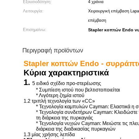
Εξουσιοδότηση:
4 χρόνια
Λειτουργία:
Χειρουργική επέμβαση Lapa
επέμβαση
Επισημαίνω:
Stapler κοπτών Endo ν
Περιγραφή προϊόντων
Stapler κοπτών Endo - συρράπτ
Κύρια χαρακτηριστικά
1.
5 ειδικό σχέδιο προ-στερέωσης
* Συμπίεση ιστού που βελτιστοποιείται
* Λιγότερη ζημία ιστού
1.2 τριπλή τεχνολογία των «CC»
* Τεχνολογία καμπυλών Cayman: Ελαστικά η σα
* Τεχνολογία συνδετήρων Cayman: Κλειδώστε τ
τη διάρκεια της πυρκαγιάς
* Τεχνολογία νυχιών Cayman: Μειώστε τις πλευ
διάρκεια της διαδικασίας πυρκαγιών
1.3 μίας χρήσης λεπίδα