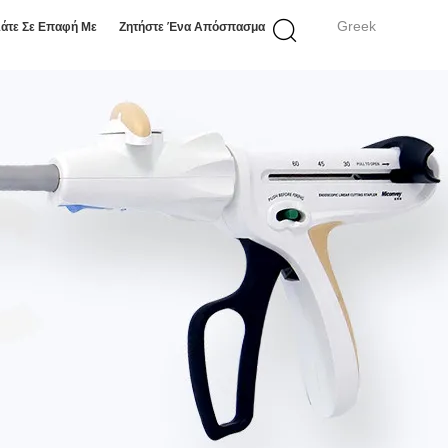
Greek
άτε Σε Επαφή Με
Ζητήστε Ένα Απόσπασμα