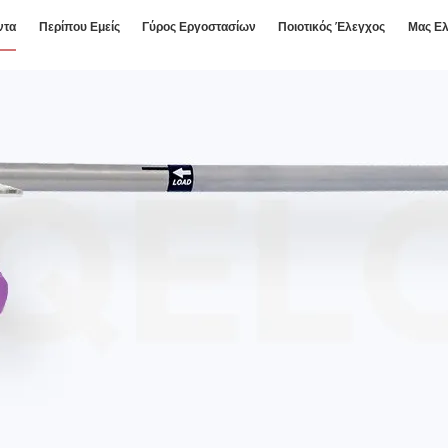
ντα
Περίπου Εμείς
Γύρος Εργοστασίων
Ποιοτικός Έλεγχος
Μας Ελ