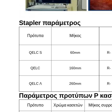
Stapler παράμετρος
Πρότυπα
Μήκος
QELC S
60mm
R- 
QELC
160mm
R- 
QELC Λ
260mm
R- 
Παράμετρος προτύπων Ρ κασ
Πρότυπο
Χρώμα κασετών
Μήκος συρρ