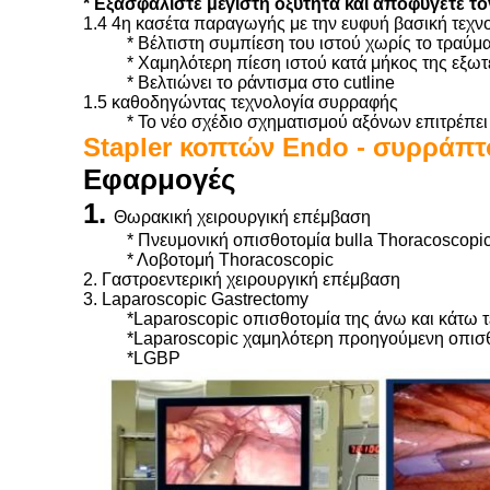
* Εξασφαλίστε μέγιστη οξύτητα και αποφύγετε το
1.4 4η κασέτα παραγωγής με την ευφυή βασική τεχν
* Βέλτιστη συμπίεση του ιστού χωρίς το τραύμ
* Χαμηλότερη πίεση ιστού κατά μήκος της εξωτ
* Βελτιώνει το ράντισμα στο cutline
1.5 καθοδηγώντας τεχνολογία συρραφής
* Το νέο σχέδιο σχηματισμού αξόνων επιτρέπει
Stapler κοπτών Endo - συρράπτ
Εφαρμογές
1.
Θωρακική χειρουργική επέμβαση
* Πνευμονική οπισθοτομία bulla Thoracoscopi
* Λοβοτομή Thoracoscopic
2.
Γαστροεντερική χειρουργική επέμβαση
3.
Laparoscopic Gastrectomy
*Laparoscopic οπισθοτομία της άνω και κάτω τ
*Laparoscopic χαμηλότερη προηγούμενη οπισ
*LGBP